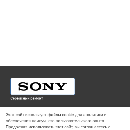
Сервисный ремонт
ВЫБЕРИ СВОЙ ГОРОД
Этот сайт использует файлы cookie для аналитики и
Ремонт видеомикшера XVS-8000 Sony в
Краснодаре
обеспечения наилучшего пользовательского опыта.
Ремонт видеомикшера XVS-8000 Sony в
Ростове-на-Дону
Продолжая использовать этот сайт, вы соглашаетесь с