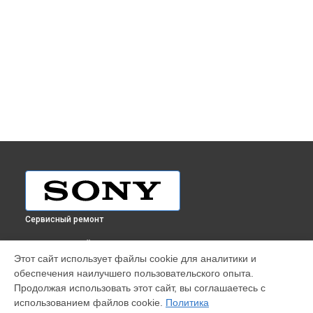
Сервисный ремонт
ВЫБЕРИ СВОЙ ГОРОД
Этот сайт использует файлы cookie для аналитики и
Ремонт видеокамеры PXW-X500 Sony в
Краснодаре
обеспечения наилучшего пользовательского опыта.
Ремонт видеокамеры PXW-X500 Sony в
Ростове-на-Дону
Продолжая использовать этот сайт, вы соглашаетесь с
Ремонт видеокамеры PXW-X500 Sony в
Нижнем Новгороде
использованием файлов cookie.
Политика