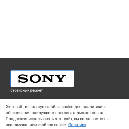
Сервисный ремонт
ВЫБЕРИ СВОЙ ГОРОД
Этот сайт использует файлы cookie для аналитики и
Ремонт видеокамеры PMW-F55 Sony в
Краснодаре
обеспечения наилучшего пользовательского опыта.
Ремонт видеокамеры PMW-F55 Sony в
Ростове-на-Дону
Продолжая использовать этот сайт, вы соглашаетесь с
Ремонт видеокамеры PMW-F55 Sony в
Нижнем Новгороде
использованием файлов cookie.
Политика