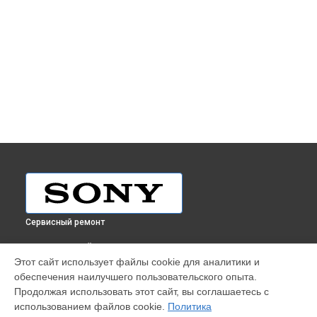
Сервисный ремонт
ВЫБЕРИ СВОЙ ГОРОД
Этот сайт использует файлы cookie для аналитики и
Ремонт видеокамеры PMW-F5 Sony в
Краснодаре
обеспечения наилучшего пользовательского опыта.
Ремонт видеокамеры PMW-F5 Sony в
Ростове-на-Дону
Продолжая использовать этот сайт, вы соглашаетесь с
Ремонт видеокамеры PMW-F5 Sony в
Нижнем Новгороде
использованием файлов cookie.
Политика