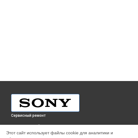
Сервисный ремонт
ВЫБЕРИ СВОЙ ГОРОД
Этот сайт использует файлы cookie для аналитики и
Ремонт видеокамеры HandyCam AX53 Sony в
Краснодаре