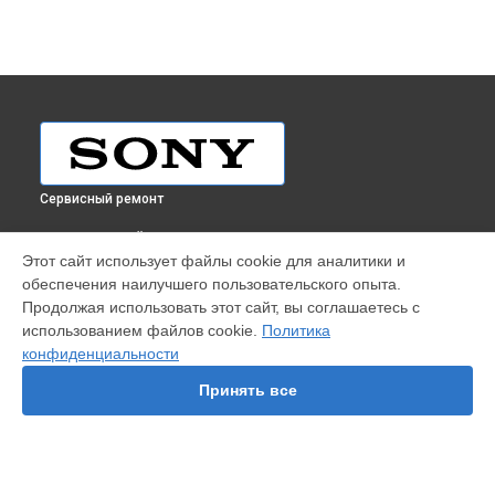
Сервисный ремонт
ВЫБЕРИ СВОЙ ГОРОД
Этот сайт использует файлы cookie для аналитики и
Ремонт телевизора KDL47W805ABU Sony в
Краснодаре
обеспечения наилучшего пользовательского опыта.
Ремонт телевизора KDL47W805ABU Sony в
Ростове-на-
Продолжая использовать этот сайт, вы соглашаетесь с
Дону
использованием файлов cookie.
Политика
Ремонт телевизора KDL47W805ABU Sony в
Нижнем
конфиденциальности
Новгороде
Принять все
Ремонт телевизора KDL47W805ABU Sony в
Новосибирске
Ремонт телевизора KDL47W805ABU Sony в
Челябинске
Ремонт телевизора KDL47W805ABU Sony в
Екатеринбурге
Ремонт телевизора KDL47W805ABU Sony в
Казани
Ремонт телевизора KDL47W805ABU Sony в
Уфе