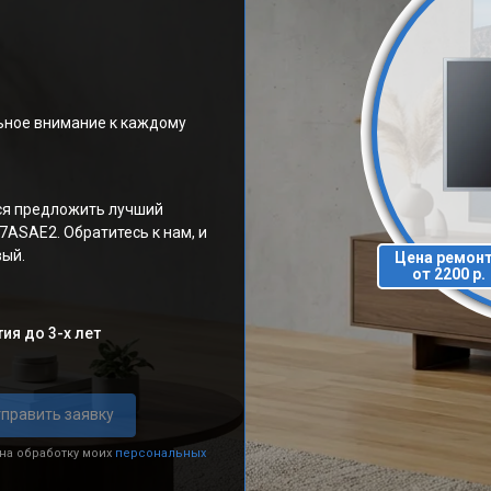
ьное внимание к каждому
ся предложить лучший
ASAE2. Обратитесь к нам, и
вый.
Цена ремон
от 2200 р.
ия до 3-х лет
править заявку
 на обработку моих
персональных