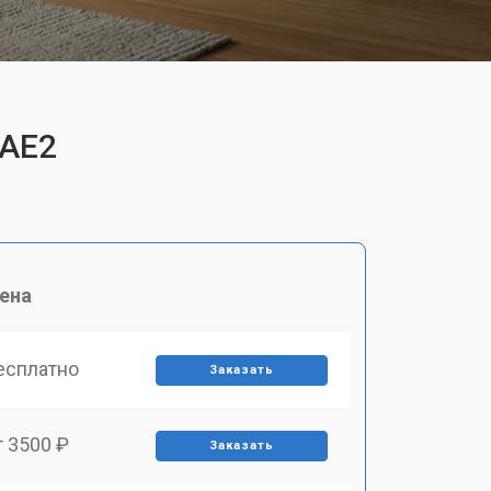
SAE2
ена
есплатно
Заказать
т 3500 ₽
Заказать