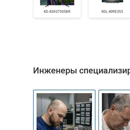
Замена матрицы
KD-43XG7005BR
KDL-40RE353
Прошивка
Замена трансформаторов подсветк
Инженеры специализир