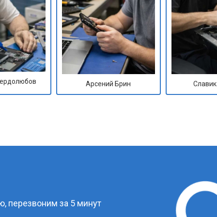
Сердолюбов
Арсений Брин
Славик
?
, перезвоним за 5 минут