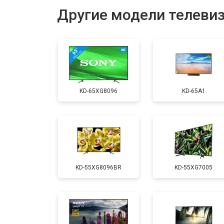
Другие модели телеви
Замена USB порта
Замена HDMI порта
KD-65XG8096
KD-65A1
Замена модуля Wi-Fi
Замена лампы подсветки
KD-55XG8096BR
KD-55XG7005
Ремонт блока управления
Замена блока питания