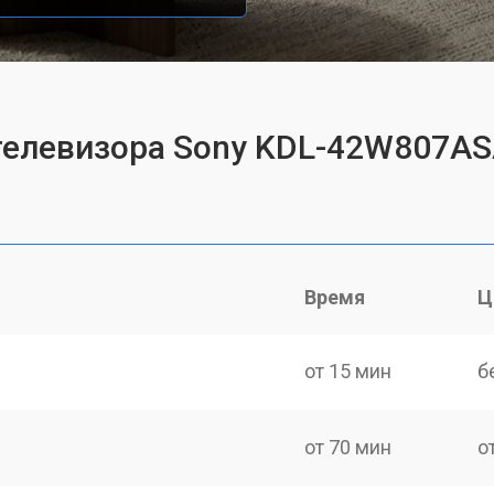
 телевизора Sony KDL-42W807A
Время
Ц
от 15 мин
б
от 70 мин
о