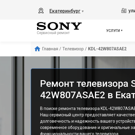
ул
Екатеринбург
▼
УСЛУГИ
Сервисный ремонт
Главная
/
Телевизор
/
KDL-42W807ASAE2
Ремонт телевизора 
42W807ASAE2 в Екат
В поиске ремонта телевизора KDL-42W807ASAE
Наш сервисный центр предоставляет качестве
долговечность и надежность вашего устройст
современное оборудование и оригинальные за
функциональности вашего телевизора.