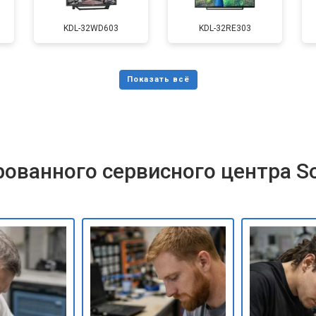
от 90 мин
о
KDL-32WD603
KDL-32RE303
от 110 мин
о
и
от 80 мин
о
ованного сервисного центра S