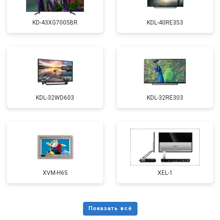
KD-43XG7005BR
KDL-40RE353
KDL-32WD603
KDL-32RE303
XVM-H65
XEL-1