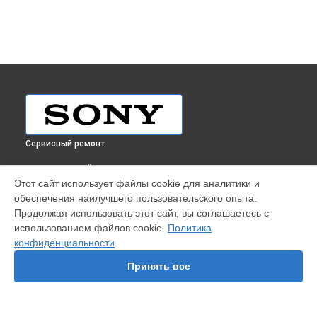
Сервисный ремонт
ВЫБЕРИ СВОЙ ГОРОД
Этот сайт использует файлы cookie для аналитики и
Замена стекла телефона Sony в
Краснодаре
обеспечения наилучшего пользовательского опыта.
Замена стекла телефона Sony в
Ростове-на-Дону
Продолжая использовать этот сайт, вы соглашаетесь с
Замена стекла телефона Sony в
Нижнем Новгороде
использованием файлов cookie.
Политика
конфиденциальности
Замена стекла телефона Sony в
Новосибирске
Замена стекла телефона Sony в
Челябинске
Принять все
Замена стекла телефона Sony в
Екатеринбурге
Замена стекла телефона Sony в
Казани
Замена стекла телефона Sony в
Уфе