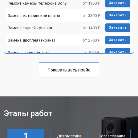
Ремонт камеры телефона Sony
от 1950 ₽
Заказать
Замена материнской платы
от 3300 ₽
Заказать
Замена задней крышки
от 1400 ₽
Заказать
Замена дисплея (экрана)
от 2700 ₽
Заказать
Замена аккумулятора
от 950 ₽
Заказать
Замена кнопки включения
от 1750 ₽
Заказать
Показать весь прайс
Ремонт цепи питания
от 3200 ₽
Заказать
Ремонт динамика
от 1400 ₽
Заказать
Этапы работ
1
Диагностика
Согласование