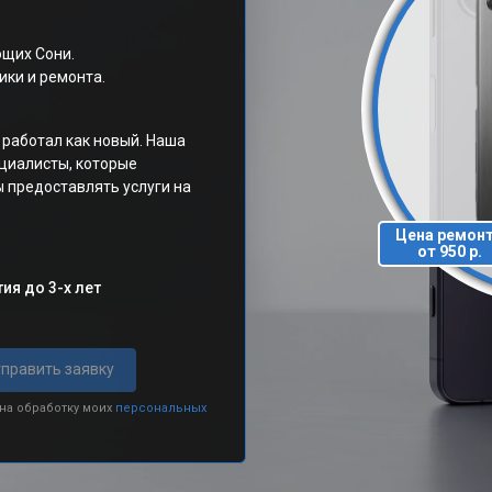
щих Сони.
ки и ремонта.
 работал как новый. Наша
циалисты, которые
 предоставлять услуги на
Цена ремон
от 950 р.
ия до 3-х лет
править заявку
 на обработку моих
персональных