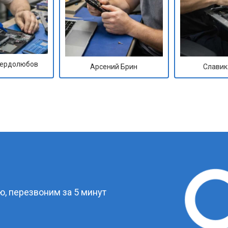
Сердолюбов
Арсений Брин
Славик
?
, перезвоним за 5 минут