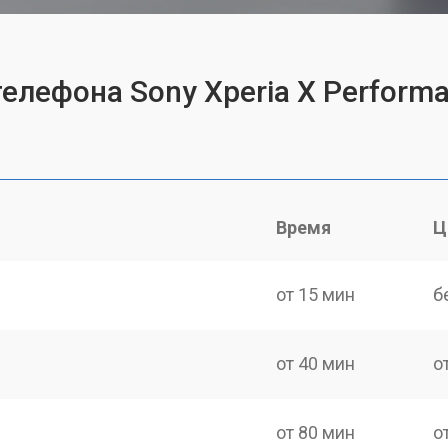
елефона Sony Xperia X Perform
Время
Ц
от 15 мин
б
от 40 мин
о
от 80 мин
о