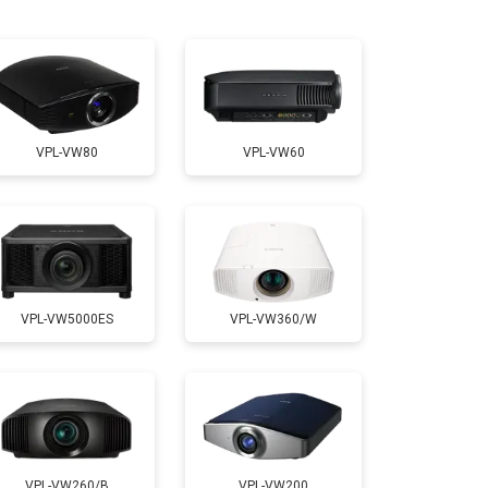
т 2000 ₽
Заказать
т 2000 ₽
Заказать
VPL-VW80
VPL-VW60
т 1900 ₽
Заказать
VPL-VW5000ES
VPL-VW360/W
VPL-VW260/B
VPL-VW200