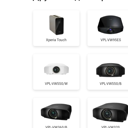
Ремонт системы охлаждения
Ремонт блока питания
Xperia Touch
VPL-VW95ES
Замена блока розжига
VPL-VW550/W
VPL-VW550/B
VPL-VW360/B
VPL-VW320