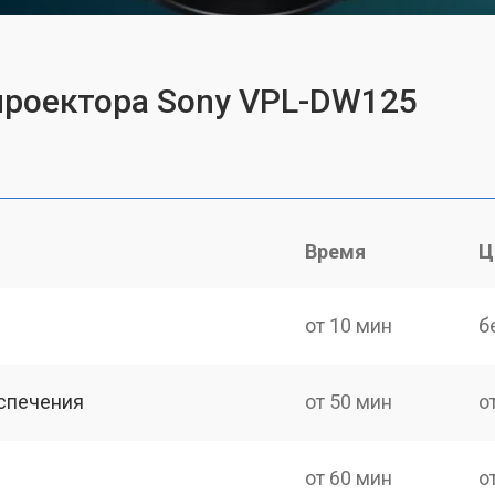
проектора Sony VPL-DW125
Время
Ц
от 10 мин
б
спечения
от 50 мин
о
от 60 мин
о