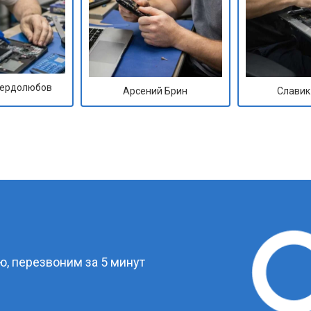
Сердолюбов
Арсений Брин
Славик
?
, перезвоним за 5 минут