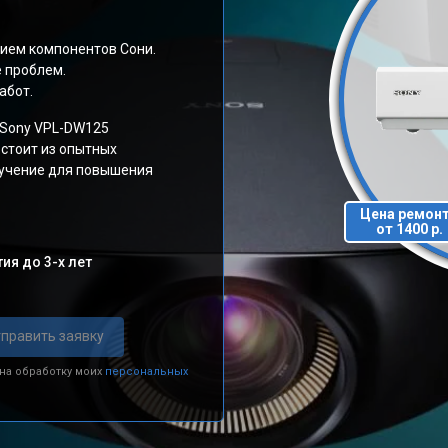
ием компонентов Сони.
е проблем.
абот.
 Sony VPL-DW125
стоит из опытных
бучение для повышения
Цена ремон
от 1400 р.
ия до 3-х лет
править заявку
 на обработку моих
персональных