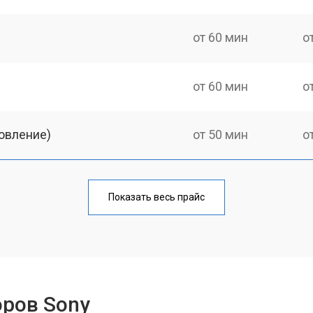
от 60 мин
о
от 60 мин
о
овление)
от 50 мин
о
от 60 мин
о
Показать весь прайс
от 50 мин
о
от 60 мин
о
оров Sony