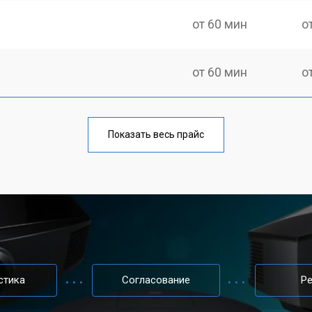
от 60 мин
о
от 60 мин
о
от 50 мин
о
Показать весь прайс
от 60 мин
о
от 50 мин
о
от 70 мин
о
стика
Согласование
Р