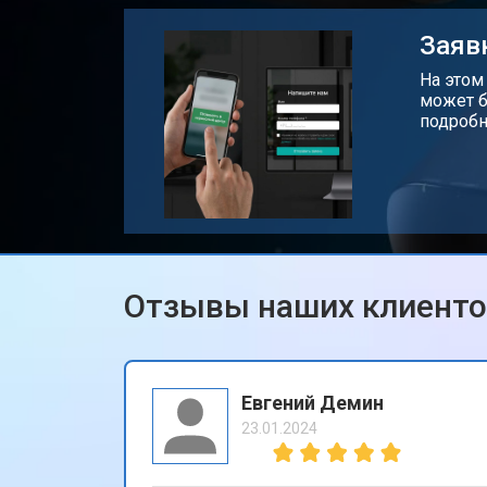
Замена блока розжига
Заяв
На этом
может б
подробн
Отзывы наших клиент
Евгений Демин
23.01.2024