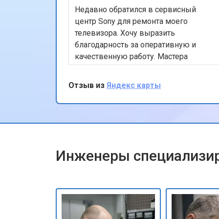
Недавно обратился в сервисный
центр Sony для ремонта моего
телевизора. Хочу выразить
благодарность за оперативную и
качественную работу. Мастера
профессионально устранили
проблему, и теперь мой телевизор
Отзыв из
Яндекс карты
работает безупречно. Особенно
порадовало, что ремонт был
выполнен в тот же день. Спасибо за
вашу работу!
Инженеры специализир