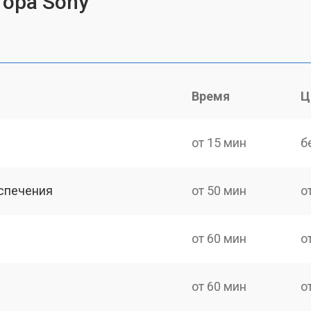
тора Sony
Время
Ц
от 15 мин
б
спечения
от 50 мин
о
от 60 мин
о
от 60 мин
о