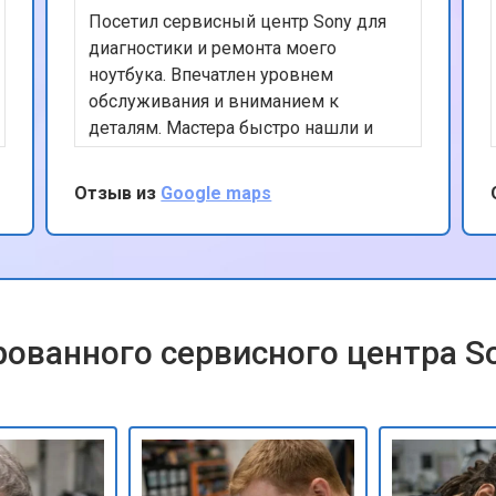
Посетил сервисный центр Sony для
диагностики и ремонта моего
ноутбука. Впечатлен уровнем
обслуживания и вниманием к
деталям. Мастера быстро нашли и
устранили проблему, а также
предоставили полезные советы по
Отзыв из
Google maps
уходу за устройством. Ценю ваш
профессионализм и рекомендую
данный сервис.
ованного сервисного центра S