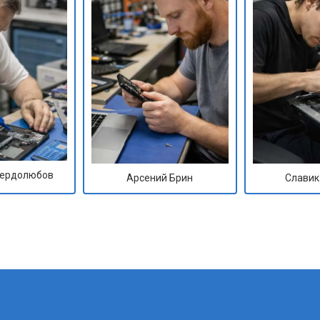
Сердолюбов
Арсений Брин
Славик
?