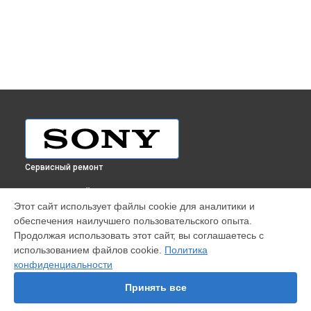
Сервисный ремонт
ВЫБЕРИ СВОЙ ГОРОД
Этот сайт использует файлы cookie для аналитики и
Чистка оптической системы проектора Sony в
Краснодаре
обеспечения наилучшего пользовательского опыта.
Чистка оптической системы проектора Sony в
Ростове-на-
Продолжая использовать этот сайт, вы соглашаетесь с
Дону
использованием файлов cookie.
Политика
Чистка оптической системы проектора Sony в
Нижнем
конфиденциальности
Новгороде
Принять все
Чистка оптической системы проектора Sony в
Новосибирске