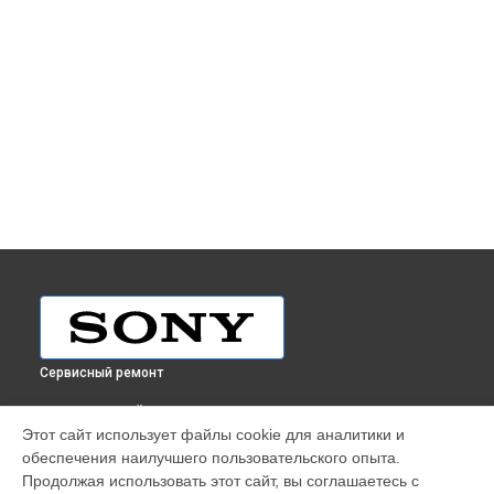
Сервисный ремонт
ВЫБЕРИ СВОЙ ГОРОД
Этот сайт использует файлы cookie для аналитики и
Ремонт планшета Tap 11 SVT1122X9R Sony в
Краснодаре
обеспечения наилучшего пользовательского опыта.
Ремонт планшета Tap 11 SVT1122X9R Sony в
Ростове-на-
Продолжая использовать этот сайт, вы соглашаетесь с