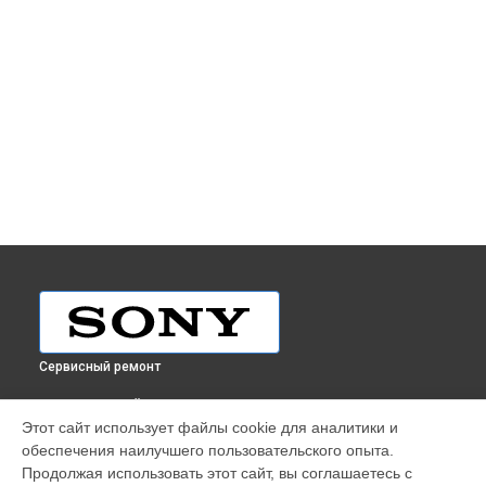
Сервисный ремонт
ВЫБЕРИ СВОЙ ГОРОД
Этот сайт использует файлы cookie для аналитики и
Ремонт планшета Tap 11 SVT1122E2R Sony в
Краснодаре
обеспечения наилучшего пользовательского опыта.
Ремонт планшета Tap 11 SVT1122E2R Sony в
Ростове-на-
Продолжая использовать этот сайт, вы соглашаетесь с