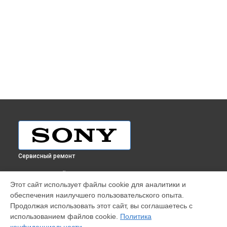
Сервисный ремонт
ВЫБЕРИ СВОЙ ГОРОД
Этот сайт использует файлы cookie для аналитики и
Ремонт планшета Tablet S Sony в
Краснодаре
обеспечения наилучшего пользовательского опыта.
Ремонт планшета Tablet S Sony в
Ростове-на-Дону
Продолжая использовать этот сайт, вы соглашаетесь с
Ремонт планшета Tablet S Sony в
Нижнем Новгороде
использованием файлов cookie.
Политика
Ремонт планшета Tablet S Sony в
Новосибирске