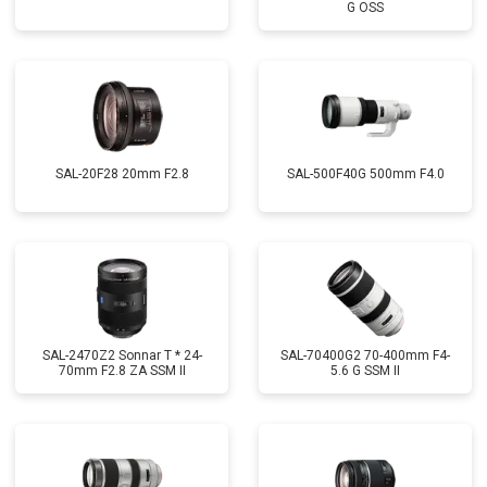
G OSS
SAL-20F28 20mm F2.8
SAL-500F40G 500mm F4.0
SAL-2470Z2 Sonnar T * 24-
SAL-70400G2 70-400mm F4-
70mm F2.8 ZA SSM II
5.6 G SSM II