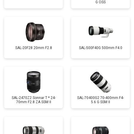
G OSS
SAL-20F28 20mm F2.8
SAL-500F40G 500mm F4.0
SAL-2470Z2 Sonnar T * 24-
SAL-70400G2 70-400mm F4-
70mm F2.8 ZA SSM II
5.6 G SSM II