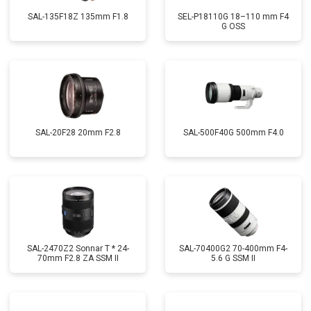
SAL-135F18Z 135mm F1.8
SEL-P18110G 18–110 mm F4
G OSS
SAL-20F28 20mm F2.8
SAL-500F40G 500mm F4.0
SAL-2470Z2 Sonnar T * 24-
SAL-70400G2 70-400mm F4-
70mm F2.8 ZA SSM II
5.6 G SSM II