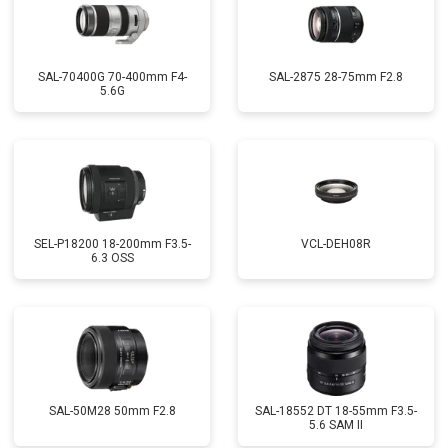
SAL-70400G 70-400mm F4-
SAL-2875 28-75mm F2.8
5.6G
SEL-P18200 18-200mm F3.5-
VCL-DEH08R
6.3 OSS
SAL-50M28 50mm F2.8
SAL-18552 DT 18-55mm F3.5-
5.6 SAM II