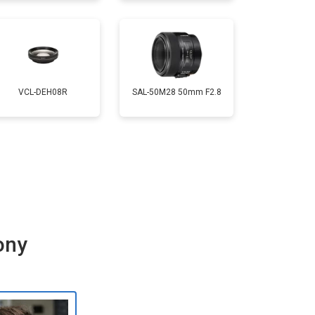
VCL-DEH08R
SAL-50M28 50mm F2.8
ony