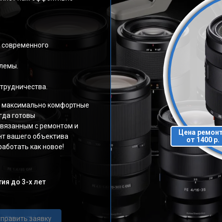
и современного
лемы.
трудничества.
а максимально комфортные
гда готовы
связанным с ремонтом и
Цена ремон
нт вашего объектива
от 1400 р.
аботать как новое!
ия до 3-х лет
править заявку