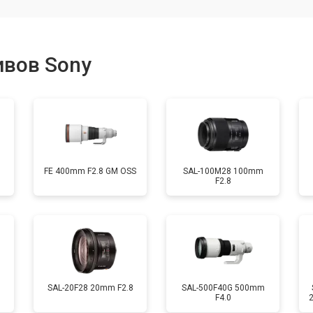
от 80 мин
о
ивов Sony
от 40 мин
о
лизатора
от 80 мин
о
FE 400mm F2.8 GM OSS
SAL-100M28 100mm
F2.8
SAL-20F28 20mm F2.8
SAL-500F40G 500mm
F4.0