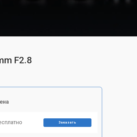
mm F2.8
ена
есплатно
Заказать