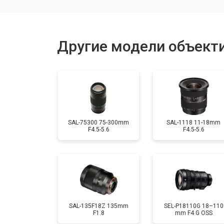
Юстировка
Другие модели объект
Замена байонета
Ремонт шлейфа оптического стаби
SAL-75300 75-300mm
SAL-1118 11-18mm
F4.5-5.6
F4.5-5.6
SAL-135F18Z 135mm
SEL-P18110G 18–110
F1.8
mm F4 G OSS