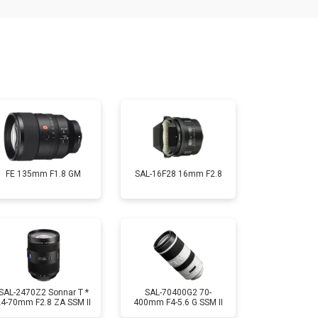
т 2400 ₽
Заказать
т 1450 ₽
Заказать
т 2600 ₽
Заказать
FE 135mm F1.8 GM
SAL-16F28 16mm F2.8
SAL-2470Z2 Sonnar T *
SAL-70400G2 70-
24-70mm F2.8 ZA SSM II
400mm F4-5.6 G SSM II