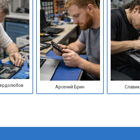
Сердолюбов
Арсений Брин
Славик