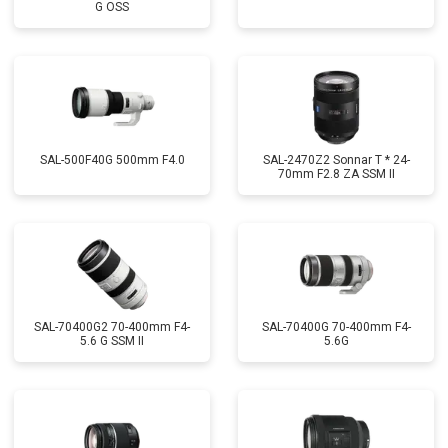
G OSS
SAL-500F40G 500mm F4.0
SAL-2470Z2 Sonnar T * 24-
70mm F2.8 ZA SSM II
SAL-70400G2 70-400mm F4-
SAL-70400G 70-400mm F4-
5.6 G SSM II
5.6G