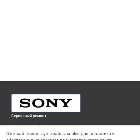
Сервисный ремонт
ВЫБЕРИ СВОЙ ГОРОД
Этот сайт использует файлы cookie для аналитики и
Ремонт объектива SAL-135F18Z 135mm F1.8 Sony в