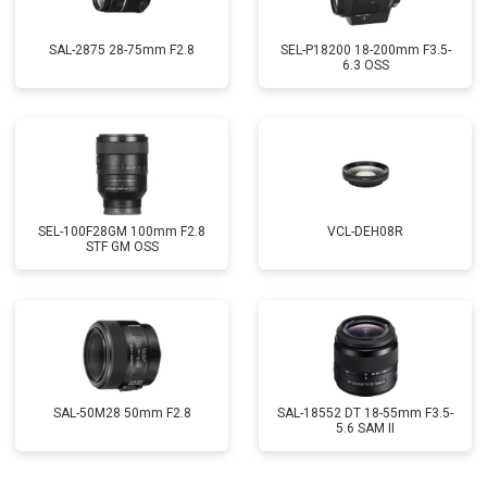
SAL-2875 28-75mm F2.8
SEL-P18200 18-200mm F3.5-
6.3 OSS
SEL-100F28GM 100mm F2.8
VCL-DEH08R
STF GM OSS
SAL-50M28 50mm F2.8
SAL-18552 DT 18-55mm F3.5-
5.6 SAM II