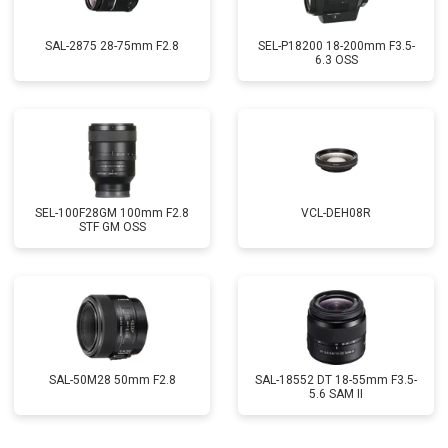
SAL-2875 28-75mm F2.8
SEL-P18200 18-200mm F3.5-
6.3 OSS
SEL-100F28GM 100mm F2.8
VCL-DEH08R
STF GM OSS
SAL-50M28 50mm F2.8
SAL-18552 DT 18-55mm F3.5-
5.6 SAM II