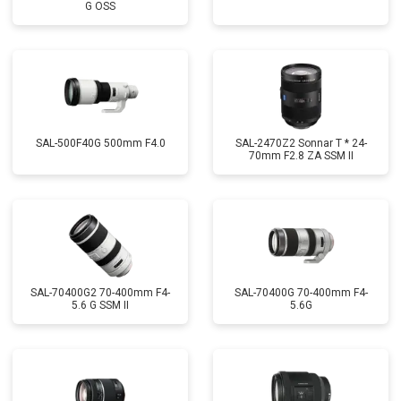
G OSS
SAL-500F40G 500mm F4.0
SAL-2470Z2 Sonnar T * 24-
70mm F2.8 ZA SSM II
SAL-70400G2 70-400mm F4-
SAL-70400G 70-400mm F4-
5.6 G SSM II
5.6G