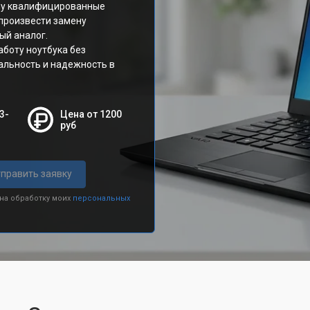
ny квалифицированные
 произвести замену
ый аналог.
боту ноутбука без
альность и надежность в
3-
Цена от 1200
руб
править заявку
 на обработку моих
персональных