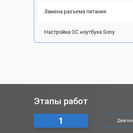
Замена разъема питания
Настройка ОС ноутбука Sony
Ремонт южного моста
Замена шлейфа ноутбука Sony
Ремонт вебкамеры
Этапы работ
Установка драйверов Windows
1
Диагно