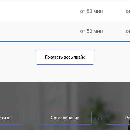
от 80 мин
о
от 50 мин
о
от 100 мин
о
Показать весь прайс
от 60 мин
о
от 80 мин
о
от 40 мин
о
стика
Согласование
Р