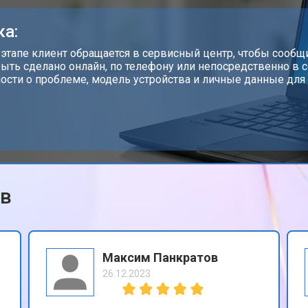
от 80 мин
о
ка:
от 60 мин
о
 этапе клиент обращается в сервисный центр, чтобы сообщи
ыть сделано онлайн, по телефону или непосредственно в 
ости о проблеме, модель устройства и личные данные для 
от 110 мин
о
от 50 мин
о
ов
от 90 мин
о
от 80 мин
о
Максим Панкратов
26.12.2023
от 50 мин
о