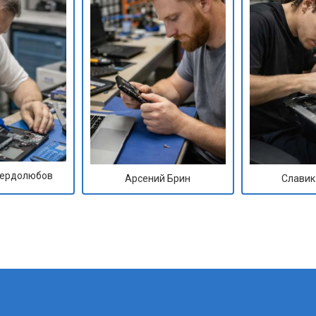
от 50 мин
о
от 50 мин
о
от 100 мин
о
от 70 мин
о
Сердолюбов
Арсений Брин
Славик
?