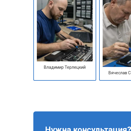
Замена оперативной памяти
Прошивка BIOS ноутбука Sony
Замена северного моста
Ремонт петель ноутбука Sony
Владимир Терлецкий
Вячеслав 
Нужна консультация