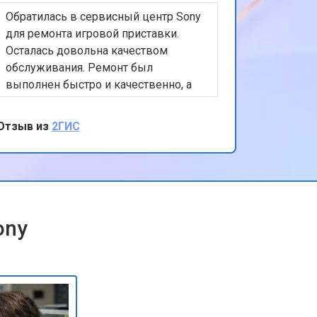
Обратилась в сервисный центр Sony
т 2200 ₽
Заказать
для ремонта игровой приставки.
Осталась довольна качеством
обслуживания. Ремонт был
т 3500 ₽
Заказать
выполнен быстро и качественно, а
персонал был очень вежлив и
отзывчив. Спасибо за вашу помощь и
Отзыв из
2ГИС
т 2200 ₽
Заказать
внимание к клиентам!
т 1700 ₽
Заказать
ony
т 2600 ₽
Заказать
т 2600 ₽
Заказать