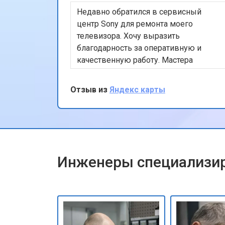
Недавно обратился в сервисный
Замена Wi-Fi ноутбука Sony
центр Sony для ремонта моего
телевизора. Хочу выразить
благодарность за оперативную и
Ремонт цепи питания
качественную работу. Мастера
профессионально устранили
проблему, и теперь мой телевизор
Отзыв из
Яндекс карты
Замена USB порта
работает безупречно. Особенно
порадовало, что ремонт был
выполнен в тот же день. Спасибо за
Замена звуковой карты
вашу работу!
Инженеры специализир
Замена кулера ноутбука Sony
Замена микрофона