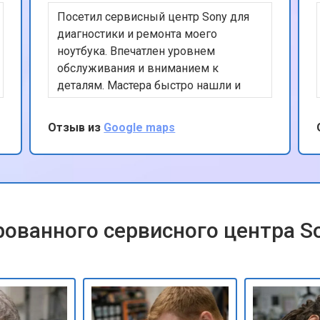
Посетил сервисный центр Sony для
от 70 мин
о
диагностики и ремонта моего
ноутбука. Впечатлен уровнем
обслуживания и вниманием к
от 70 мин
о
деталям. Мастера быстро нашли и
устранили проблему, а также
предоставили полезные советы по
Отзыв из
Google maps
от 70 мин
о
уходу за устройством. Ценю ваш
профессионализм и рекомендую
данный сервис.
от 50 мин
о
ованного сервисного центра S
от 80 мин
о
от 60 мин
о