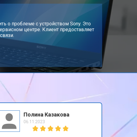
т 2300 ₽
Заказать
т 3300 ₽
ть о проблеме с устройством Sony. Это
Заказать
сервисном центре. Клиент предоставляет
связи.
т 3800 ₽
Заказать
т 1500 ₽
Заказать
т 2900 ₽
Заказать
т 2300 ₽
Заказать
Полина Казакова
06.11.2023
т 2300 ₽
Заказать