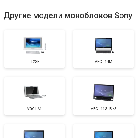
Другие модели моноблоков Sony
LT2SR
VPC-L14M
VGC-LA1
VPC-L11S1R /S