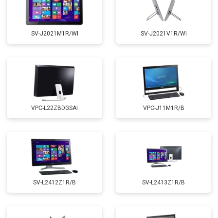
SV-J2021M1R/WI
SV-J2021V1R/WI
VPC-L22ZBDGSAI
VPC-J11M1R/B
SV-L2412Z1R/B
SV-L2413Z1R/B