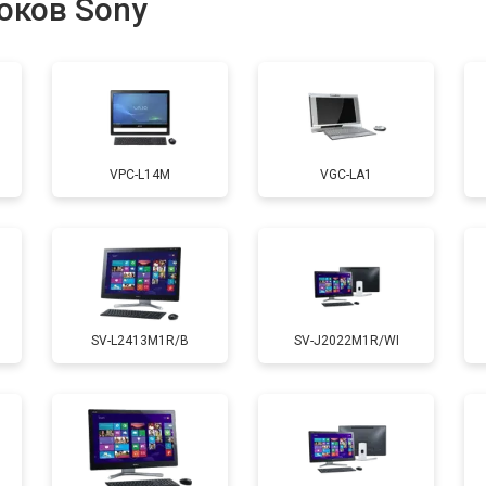
оков Sony
от 50 мин
о
VPC-L14M
VGC-LA1
SV-L2413M1R/B
SV-J2022M1R/WI