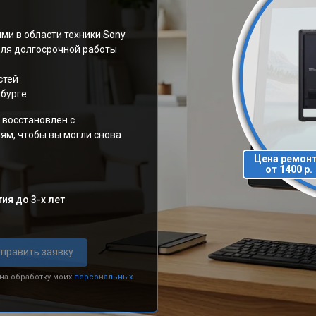
ми в области техники Sony
для долгосрочной работы
стей
нбурге
 восстановлен с
ям, чтобы вы могли снова
Цена ремон
от 1400 р.
ия до 3-х лет
править заявку
 на обработку моих
персональных