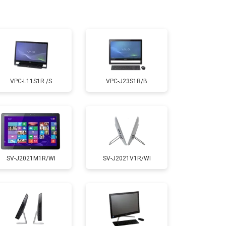
т 1500 ₽
Заказать
VPC-L11S1R /S
VPC-J23S1R/B
SV-J2021M1R/WI
SV-J2021V1R/WI