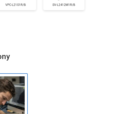
VPC-L21S1R/B
SV-L2412M1R/B
ony