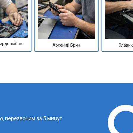
Сердолюбов
Арсений Брин
Славик
?
, перезвоним за 5 минут