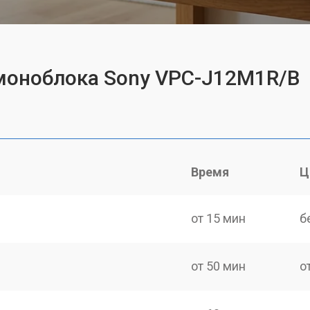
 моноблока Sony VPC-J12M1R/B
Время
Ц
от 15 мин
б
от 50 мин
о