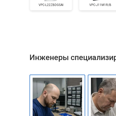
VPC-L22ZBDGSAI
VPC-J11M1R/B
Инженеры специализир