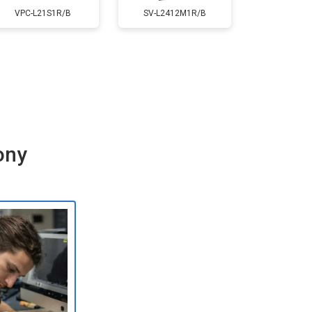
VPC-L21S1R/B
SV-L2412M1R/B
ony