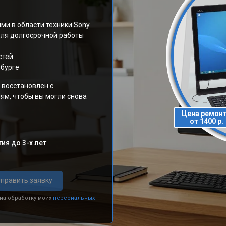
ми в области техники Sony
для долгосрочной работы
стей
нбурге
 восстановлен с
ям, чтобы вы могли снова
Цена ремон
от 1400 р.
ия до 3-х лет
править заявку
 на обработку моих
персональных