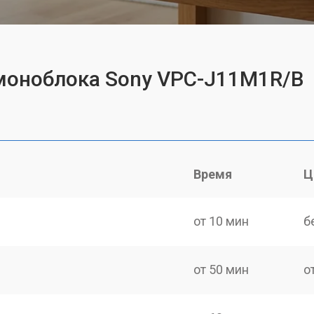
 моноблока Sony VPC-J11M1R/B
Время
Ц
от 10 мин
б
от 50 мин
о