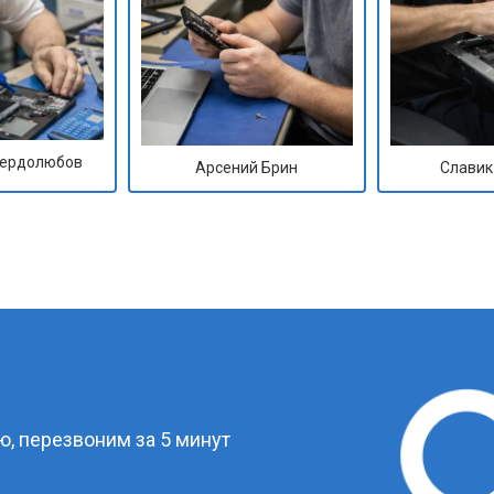
Сердолюбов
Арсений Брин
Славик
?
, перезвоним за 5 минут