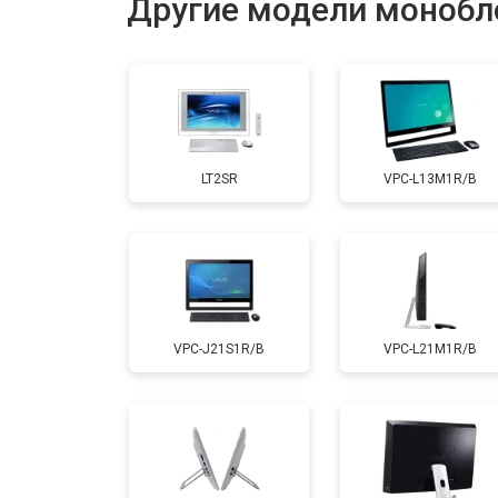
Другие модели монобл
Замена жесткого диска HDD/SSD
LT2SR
VPC-L13M1R/B
VPC-J21S1R/B
VPC-L21M1R/B