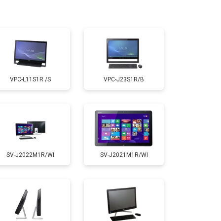
т 1500 ₽
Заказать
VPC-L11S1R /S
VPC-J23S1R/B
SV-J2022M1R/WI
SV-J2021M1R/WI