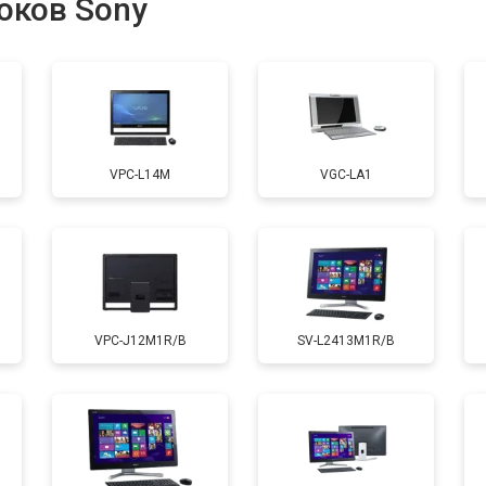
оков Sony
от 50 мин
о
VPC-L14M
VGC-LA1
VPC-J12M1R/B
SV-L2413M1R/B