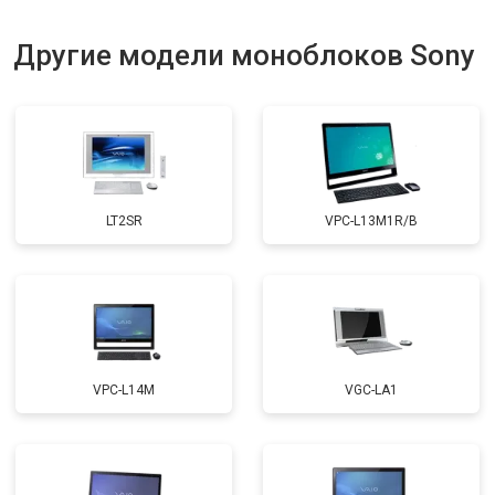
Другие модели моноблоков Sony
LT2SR
VPC-L13M1R/B
VPC-L14M
VGC-LA1