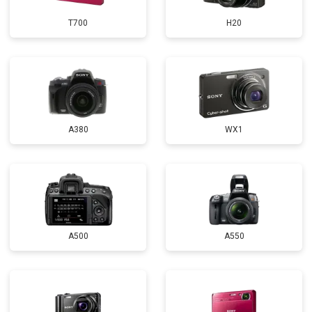
T700
H20
A380
WX1
A500
A550