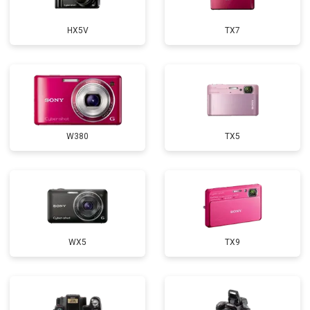
HX5V
TX7
W380
TX5
WX5
TX9