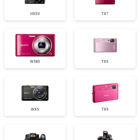
HX5V
TX7
W380
TX5
WX5
TX9