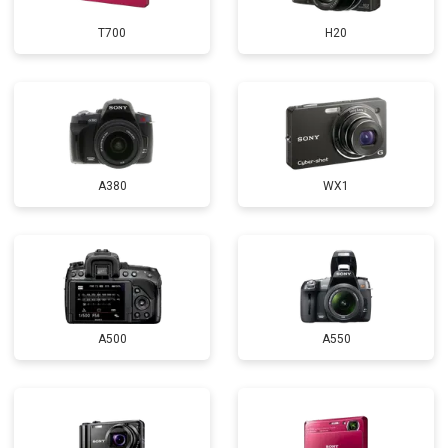
T700
H20
A380
WX1
A500
A550