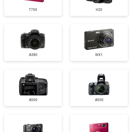
T700
H20
A380
WX1
A500
A550