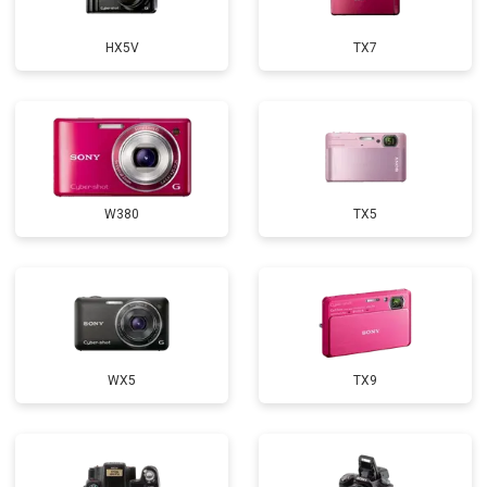
HX5V
TX7
W380
TX5
WX5
TX9