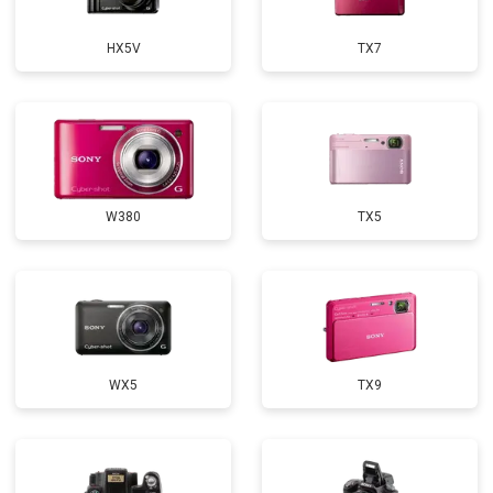
HX5V
TX7
W380
TX5
WX5
TX9