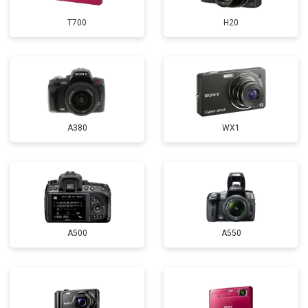
T700
H20
A380
WX1
A500
A550