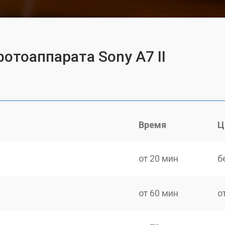
отоаппарата Sony A7 II
Время
Ц
от 20 мин
б
от 60 мин
о