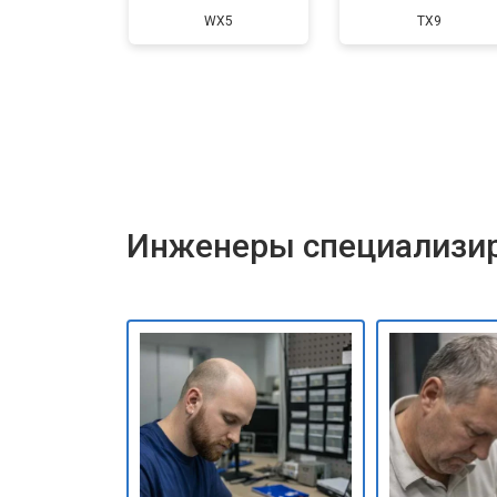
WX5
TX9
Инженеры специализир