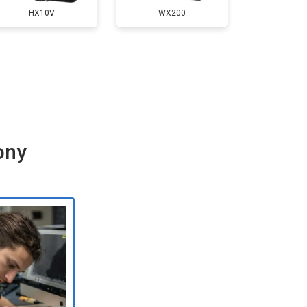
HX10V
WX200
ony