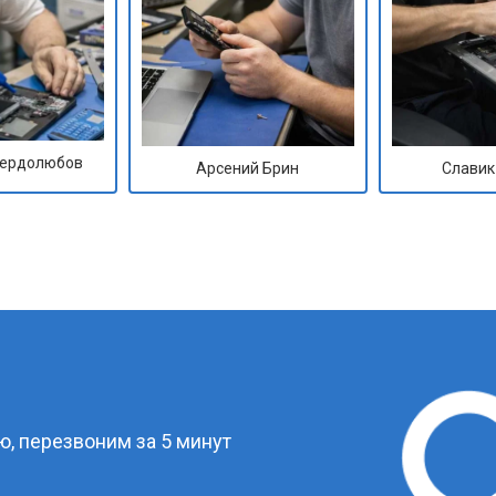
Сердолюбов
Арсений Брин
Славик
?
, перезвоним за 5 минут