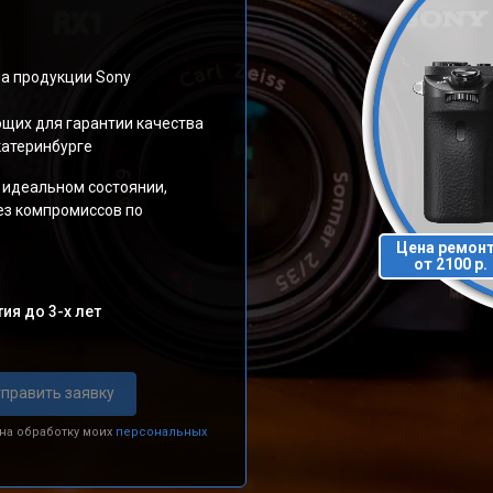
а продукции Sony
щих для гарантии качества
катеринбурге
в идеальном состоянии,
ез компромиссов по
Цена ремон
от 2100 р.
ия до 3-х лет
править заявку
 на обработку моих
персональных