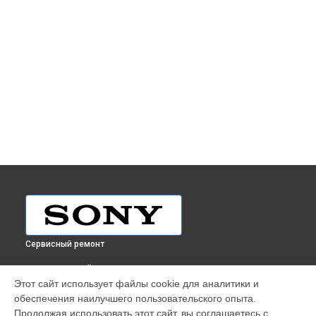
Сервисный ремонт
ВЫБЕРИ СВОЙ ГОРОД
Этот сайт использует файлы cookie для аналитики и
Ремонт AV-ресивера STR-DH790 Sony в
Краснодаре
обеспечения наилучшего пользовательского опыта.
Ремонт AV-ресивера STR-DH790 Sony в
Ростове-на-Дону
Продолжая использовать этот сайт, вы соглашаетесь с