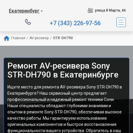
Екатеринбург
улица 8 Марта, 46
▼
+7 (343) 226-97-56
Главная
/
AV-ресивер
/
STR-DH790
Ремонт AV-ресивера Sony
STR-DH790 в Екатеринбурге
Ищете место для ремонта AV-ресивера Sony STR-DH790 в
Екатеринбурге? Наш сервисный центр предлагает
профессиональный и надежный ремонт техники Сони.
Наши специалисты обладают глубокими знаниями и
опытом в ремонте Sony STR-DH790, обеспечивая высокое
качество работы. Мы гарантируем использование
оригинальных компонентов и быстрое восстановление
функциональности вашего устройства. Обратитесь в наш